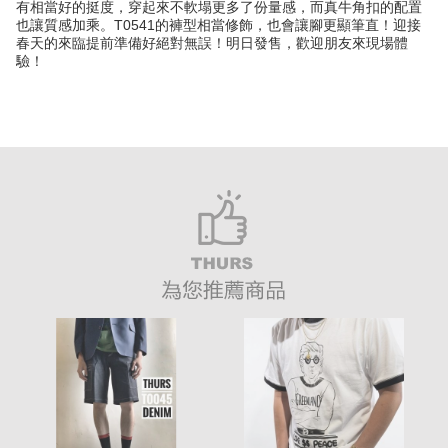
有相當好的挺度，穿起來不軟塌更多了份量感，而真牛角扣的配置
也讓質感加乘。T0541的褲型相當修飾，也會讓腳更顯筆直！迎接
春天的來臨提前準備好絕對無誤！明日發售，歡迎朋友來現場體
驗！