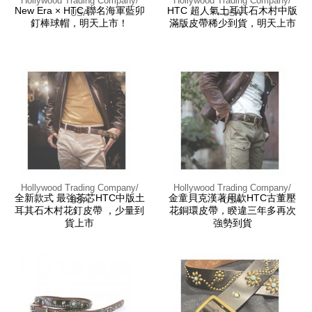
Hollywood Trading Company/
Hollywood Trading Company/
New Era × HTC 聯名海軍藍卯
HTC 超人氣土耳其石木村中版
USA
USA
釘棒球帽，明天上市！
滿版皮帶稀少到貨，明天上市
Hollywood Trading Company/
Hollywood Trading Company/
全新款式 最強茶芯HTC中版土
金童貝克漢著用款HTC古董壓
USA
USA
耳其石木村花釘皮帶 ，少量到
花銅環皮帶，睽違三年多再次
貨上市
強勢到貨