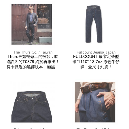
The Thurs Co.,/ Taiwan
Fullcount Jeans/ Japan
Thurs最繁複做工的褲款，睽
FULLCOUNT 最窄定番型
違許久的T0379 終於再推出！
號"1110" 13.7oz 原色牛仔
從未做過的黑褲版本，極黑布
褲，全尺寸到貨！
料加上金黃車線。