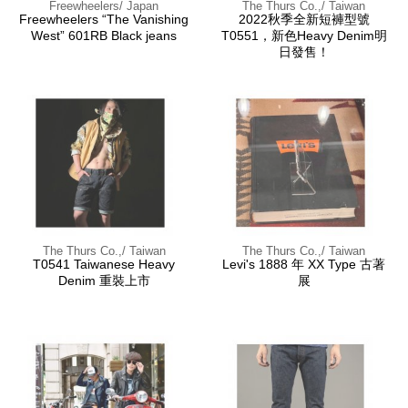
Freewheelers/ Japan
The Thurs Co.,/ Taiwan
Freewheelers “The Vanishing
2022秋季全新短褲型號
West” 601RB Black jeans
T0551，新色Heavy Denim明
日發售！
The Thurs Co.,/ Taiwan
The Thurs Co.,/ Taiwan
T0541 Taiwanese Heavy
Levi's 1888 年 XX Type 古著
Denim 重裝上市
展