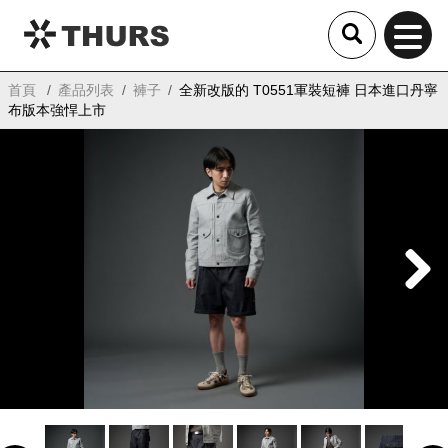
THURS
首頁
產品列表
褲子
全新改版的 T0551軍裝短褲 日本進口丹寧
布版本強悍上市