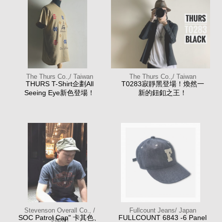
The Thurs Co.,/ Taiwan
The Thurs Co.,/ Taiwan
THURS T-Shirt企劃All
T0283寂靜黑登場！煥然一
Seeing Eye新色登場！
新的鈕釦之王！
Stevenson Overall Co., /
Fullcount Jeans/ Japan
SOC Patrol Cap" 卡其色、
FULLCOUNT 6843 -6 Panel
Japan