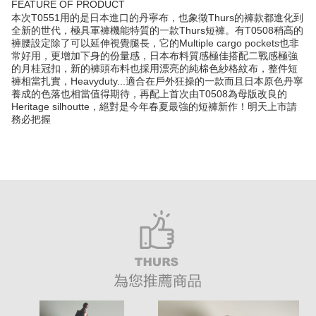
FEATURE OF PRODUCT
本次T0551用的是日本進口的丹寧布，也象徵Thurs的褲款都進化到
全新的世代，極具軍褲機能特質的一款Thurs短褲。有T0508稍高的
褲腰設定除了可以延伸視覺腿長，它的Multiple cargo pockets也非
常好用，更增加下身的份量感，日本布料質感極佳搭配二戰感極強
的月桂冠扣，新的褲頭布料也採用漂亮的純棉色紗格紋布，整件短
褲相當扎實，Heavyduty...適合在戶外狂操的一款而且日本原色丹寧
養成的色落也相當值得期待，再配上首次由T0508為母版改良的
Heritage silhoutte，絕對是今年春夏最強的短褲新作！明天上市請
務必把握