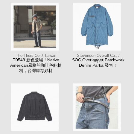
The Thurs Co.,/ Taiwan
Stevenson Overall Co., /
T0549 新色登場！Native
SOC Overlander Patchwork
Japan
American風格的咖啡色純棉
Denim Parka 發售！
料，台灣庫存好料