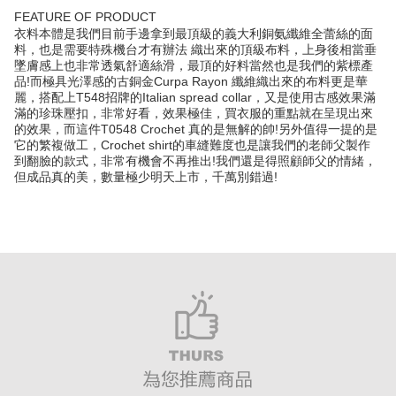
FEATURE OF PRODUCT
衣料本體是我們目前手邊拿到最頂級的義大利銅氨纖維全蕾絲的面
料，也是需要特殊機台才有辦法 織出來的頂級布料，上身後相當垂
墜膚感上也非常透氣舒適絲滑，最頂的好料當然也是我們的紫標產
品!而極具光澤感的古銅金Curpa Rayon 纖維織出來的布料更是華
麗，搭配上T548招牌的Italian spread collar，又是使用古感效果滿
滿的珍珠壓扣，非常好看，效果極佳，買衣服的重點就在呈現出來
的效果，而這件T0548 Crochet 真的是無解的帥!另外值得一提的是
它的繁複做工，Crochet shirt的車縫難度也是讓我們的老師父製作
到翻臉的款式，非常有機會不再推出!我們還是得照顧師父的情緒，
但成品真的美，數量極少明天上市，千萬別錯過!