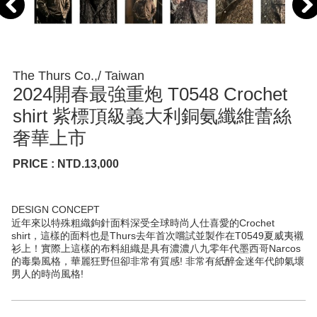
The Thurs Co.,/ Taiwan
2024開春最強重炮 T0548 Crochet
shirt 紫標頂級義大利銅氨纖維蕾絲
奢華上市
PRICE : NTD.13,000
DESIGN CONCEPT
近年來以特殊粗織鉤針面料深受全球時尚人仕喜愛的Crochet
shirt，這樣的面料也是Thurs去年首次嚐試並製作在T0549夏威夷襯
衫上！實際上這樣的布料組織是具有濃濃八九零年代墨西哥Narcos
的毒梟風格，華麗狂野但卻非常有質感! 非常有紙醉金迷年代帥氣壞
男人的時尚風格!