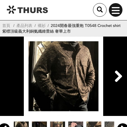
THURS
首頁
產品列表
襯衫
2024開春最強重炮 T0548 Crochet shirt
紫標頂級義大利銅氨纖維蕾絲 奢華上市