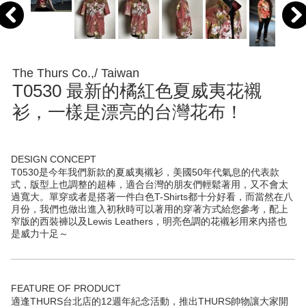
The Thurs Co.,/ Taiwan
T0530 最新的橘紅色夏威夷花襯
衫，一樣是漂亮的台灣花布！
DESIGN CONCEPT
T0530是今年我們新款的夏威夷襯衫，美國50年代氣息的代表款
式，版型上也調整的超棒，適合台灣的朋友們輕鬆著用，又不會太
過寬大。單穿或者是搭著一件白色T-Shirts都十分好看，而當然在八
月份，我們也做出進入初秋時可以著用的穿著方式給您參考，配上
窄版的西裝褲以及Lewis Leathers，明亮色調的花襯衫用來內搭也
是威力十足～
FEATURE OF PRODUCT
適逢THURS台北店的12週年紀念活動，推出THURS帥物讓大家開