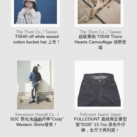
The Thurs Co.,/ Taiwan
The Thurs Co.,/ Taiwan
T0540 off white waxed
超級重砲 T0508 Thurs
cotton bucket hat 上市！
Hearts Camouflage 強勢登
場
Stevenson Overall Co., /
Fullcount Jeans/ Japan
SOC 舊化水洗的丹寧"Cody"
FULLCOUNT 最經典定番型
Japan
Western Shirts發售！
號"0105" 13.7oz 原色牛仔
褲，全尺寸再到貨！