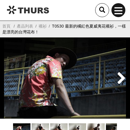
THURS
首頁
產品列表
襯衫
T0530 最新的橘紅色夏威夷花襯衫，一樣
是漂亮的台灣花布！