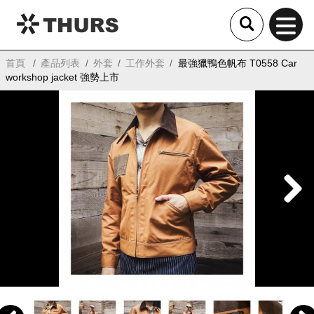
THURS
首頁
產品列表
外套
工作外套
最強獵鴨色帆布 T0558 Car
workshop jacket 強勢上市