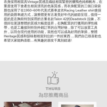
衣身採用相當具Vintage質感且織紋相當緊密的獵鴨色純棉帆布，在
重度使用下會產生相當漂亮的色落質感，而衣身配置的三個口袋袋
唇也採用了在1950~60年代美式賽車皮衣Racing Leather shirt會採
用的袋唇車縫方式，讓整體更有古著美好年代的細節呈現，值得一
提的是左胸前特別採用的古董名款Talon 42的Deadstock 拉鍊，不
僅好拉更讓整體的質感大幅度提昇，右胸配置的打獵用的彈性織
帶，也是工廠接到特別外銷訂單的台灣好物，除了可以放置工具
外，以符合現代使用的功能，當然也可以成為好用的筆插，整體
Heritage質感和韻味都相當到位的一件好東西 …我們自已很喜歡也
希望大家能夠喜歡…有興趣的朋友千萬別錯過!