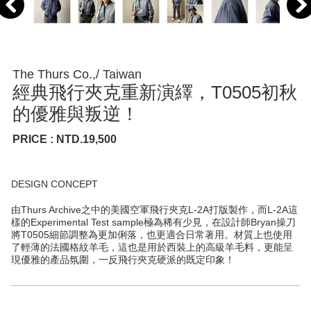
The Thurs Co.,/ Taiwan
經典飛行夾克重新演繹，T0505初秋
的優雅與叛逆！
PRICE : NTD.19,500
DESIGN CONCEPT
由Thurs Archive之中的美國空軍飛行夾克L-2A打版製作，而L-2A這
樣的Experimental Test sample極為稀有少見，在設計師Bryan操刀
將T0505細節調整為更加俐落，也更適合日常著用。材質上也使用
了輕薄的法國格紋羊毛，這也是用於西裝上的高級羊毛料，更能呈
現優雅的產品氛圍，一反飛行夾克硬派的既定印象！