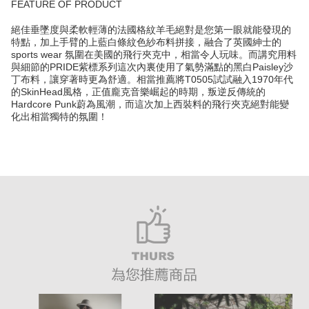
FEATURE OF PRODUCT
絕佳垂墜度與柔軟輕薄的法國格紋羊毛絕對是您第一眼就能發現的
特點，加上手臂的上藍白條紋色紗布料拼接，融合了英國紳士的
sports wear 氛圍在美國的飛行夾克中，相當令人玩味。而講究用料
與細節的PRIDE紫標系列這次內裏使用了氣勢滿點的黑白Paisley沙
丁布料，讓穿著時更為舒適。相當推薦將T0505試試融入1970年代
的SkinHead風格，正值龐克音樂崛起的時期，叛逆反傳統的
Hardcore Punk蔚為風潮，而這次加上西裝料的飛行夾克絕對能變
化出相當獨特的氛圍！