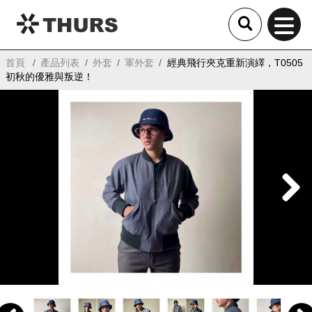
THURS
首頁
產品列表
外套
軍外套
經典飛行夾克重新演繹，T0505
初秋的優雅與叛逆！