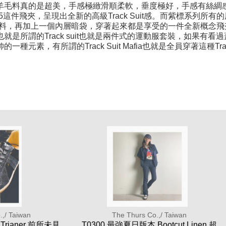
羊毛料真的是超美，手感極緻滑順柔軟，垂度極好，手感有絲綢
05這件飛夾，呈現出全新的高級Track Suit感。而紫標系列
黑白面料，再加上一個內層暗袋，穿著起來都是享受的一件全新概念飛
是所謂的Track suit也就是兩件式的運動服套裝，如果有看過蓋
一種元素，有所謂的Track Suit Mafia也就是全員穿著這種T
.,/ Taiwan
The Thurs Co.,/ Taiwan
n Trianer 前所未見
T0300 最強夏日版本 Bootcut Linen 超