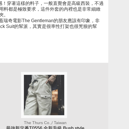
感！穿著這樣的料子，一般直覺會是高級西裝，不過
所有的用料都是極致要求，這件外套的內裡也是非常細緻
夾。
瑞奇電影The Gentleman的朋友應該有印象，非
rack Suit的幫派，其實是很率性打架也很兇狠的幫
The Thurs Co.,/ Taiwan
最強新定番T0556 全新升級 Bush style