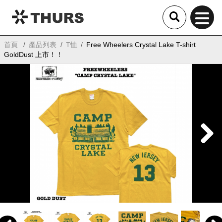
THURS
首頁
產品列表
T恤
Free Wheelers Crystal Lake T-shirt
GoldDust 上市！！