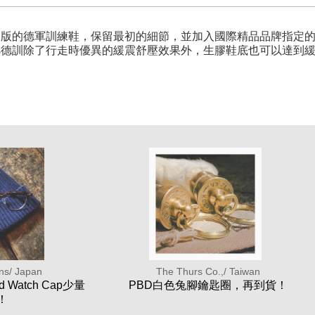
多次改版的德軍訓練鞋，保留最初的細節，並加入國際精品品牌指定
urs德訓除了行走時優異的緩震舒壓效果外，生膠鞋底也可以達到
ans/ Japan
The Thurs Co.,/ Taiwan
ed Watch Cap少量
PBD白色兔腳鑰匙圈，再到貨！
！