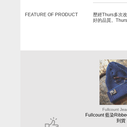
FEATURE OF PRODUCT
歷經Thurs
好的品質。Th
Fullcount Je
Fullcount 藍染Ribb
到貨