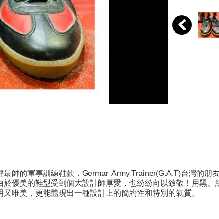
帥的軍事訓練鞋款，German Army Trainer(G.A.T
由於優美的鞋型受到個大設計師厚愛，也紛紛向以致敬！用黑、
明又唯美，更能體現出一種設計上的簡約性和特別的氣質。