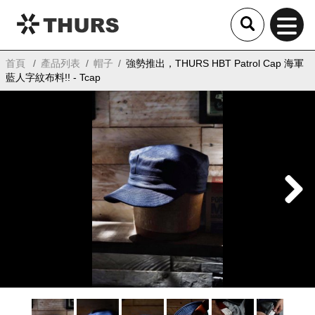
THURS
首頁
產品列表
帽子
強勢推出，THURS HBT Patrol Cap 海軍
藍人字紋布料!! - Tcap