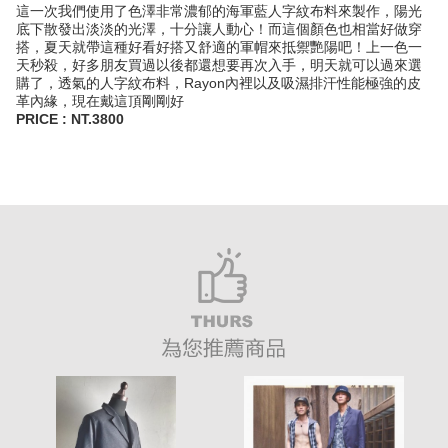
這一次我們使用了色澤非常濃郁的海軍藍人字紋布料來製作，陽光
底下散發出淡淡的光澤，十分讓人動心！而這個顏色也相當好做穿
搭，夏天就帶這種好看好搭又舒適的軍帽來抵禦艷陽吧！上一色一
天秒殺，好多朋友買過以後都還想要再次入手，明天就可以過來選
購了，透氣的人字紋布料，Rayon內裡以及吸濕排汗性能極強的皮
革內緣，現在戴這頂剛剛好
PRICE : NT.3800